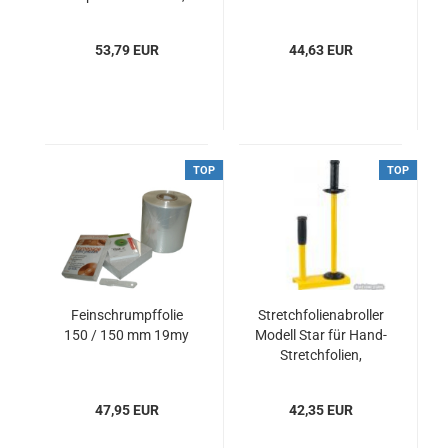
m x 100,0 cm
53,79 EUR
44,63 EUR
TOP
TOP
Feinschrumpffolie
Stretchfolienabroller
150 / 150 mm 19my
Modell Star für Hand-
Stretchfolien,
gelb/schwarz,
Metall/PE, mit
47,95 EUR
42,35 EUR
Bremse