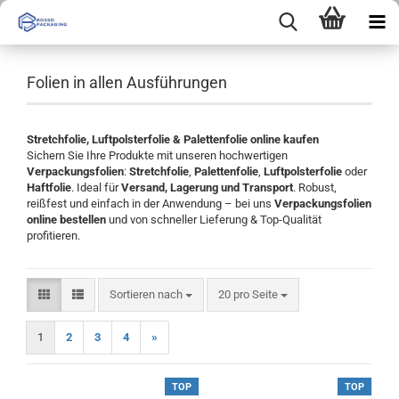
Folien in allen Ausführungen
Stretchfolie, Luftpolsterfolie & Palettenfolie online kaufen
Sichern Sie Ihre Produkte mit unseren hochwertigen
Verpackungsfolien
:
Stretchfolie
,
Palettenfolie
,
Luftpolsterfolie
oder
Haftfolie
. Ideal für
Versand, Lagerung und Transport
. Robust,
reißfest und einfach in der Anwendung – bei uns
Verpackungsfolien
online bestellen
und von schneller Lieferung & Top-Qualität
profitieren.
Sortieren nach
pro Seite
Sortieren nach
20 pro Seite
1
2
3
4
»
TOP
TOP