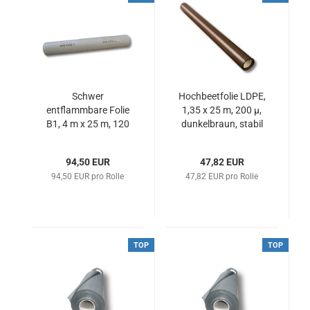
Schwer
Hochbeetfolie LDPE,
entflammbare Folie
1,35 x 25 m, 200 µ,
B1, 4 m x 25 m, 120
dunkelbraun, stabil
µ, weiß, LDPE (1 Rolle
und reißfest
= 100 m²)
94,50 EUR
47,82 EUR
94,50 EUR pro Rolle
47,82 EUR pro Rolle
TOP
TOP