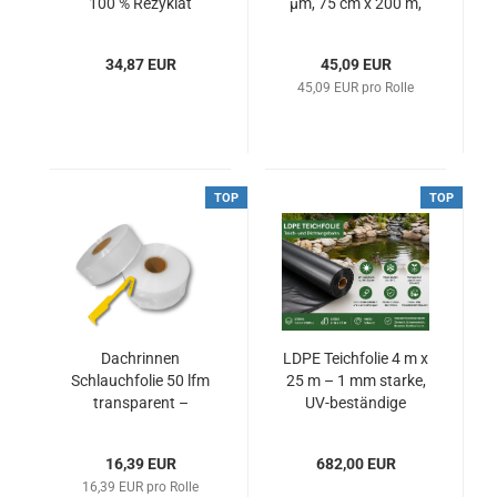
100 % Rezyklat
µm, 75 cm x 200 m,
reißfest und
dekorativ
34,87 EUR
45,09 EUR
45,09 EUR pro Rolle
TOP
TOP
Dachrinnen
LDPE Teichfolie 4 m x
Schlauchfolie 50 lfm
25 m – 1 mm starke,
transparent –
UV-beständige
Provisorisches
Fallrohr für Baustelle
16,39 EUR
682,00 EUR
& Renovierung
16,39 EUR pro Rolle