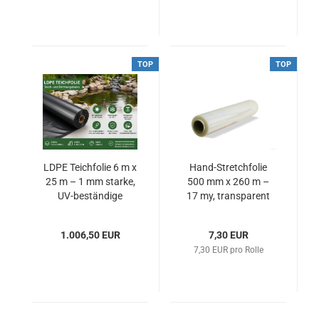
TOP
TOP
LDPE Teichfolie 6 m x
Hand-Stretchfolie
25 m – 1 mm starke,
500 mm x 260 m –
UV-beständige
17 my, transparent
(VE: 6 Rollen)
1.006,50 EUR
7,30 EUR
7,30 EUR pro Rolle