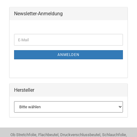
Newsletter-Anmeldung
WEITER
E-
ZUR
Mail
NEWSLETTER-
ANMELDUNG
ANMELDEN
Hersteller
Ob Stretchfolie, Flachbeutel, Druckverschlussbeutel, Schlauchfolie,