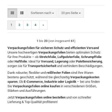
Sortieren nach
pro Seite
Sortieren nach
20 pro Seite
1
2
3
4
»
1
bis
20
(von insgesamt
61
)
Verpackungsfolien für sicheren Schutz und effizienten Versand
Unsere hochwertigen
Verpackungsfolien
bieten optimalen Schutz
für Ihre Produkte – ob
Stretchfolie
,
Luftpolsterfolie
,
Schrumpffolie
oder
Haftfolie
. Ideal für
Versand, Lagerung
oder
Palettensicherung
,
sorgen sie für
Transportsicherheit
und verhindern Beschädigungen.
Dank robuster, flexibler und
reißfester Folien
sind Ihre Waren
bestens geschützt, während Sie gleichzeitig
Verpackungskosten
sparen
. Ob
E-Commerce, Industrie oder Logistik
– bei uns finden
Sie
Verpackungsfolien online kaufen
in verschiedenen Größen,
Stärken und Ausführungen.
Jetzt
Verpackungsfolien online bestellen
und von schneller
Lieferung & Top-Qualität profitieren!