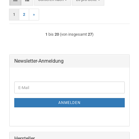
1
2
»
1
bis
20
(von insgesamt
27
)
Newsletter-Anmeldung
WEITER
E-
ZUR
Mail
NEWSLETTER-
ANMELDUNG
ANMELDEN
Hersteller