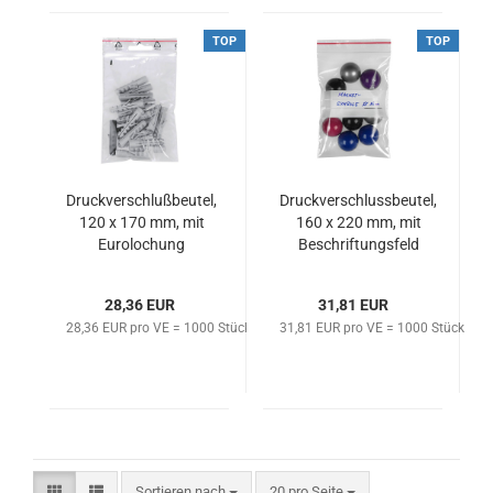
TOP
TOP
Druckverschlußbeutel,
Druckverschlussbeutel,
120 x 170 mm, mit
160 x 220 mm, mit
Eurolochung
Beschriftungsfeld
28,36 EUR
31,81 EUR
28,36 EUR pro VE = 1000 Stück
31,81 EUR pro VE = 1000 Stück
Sortieren nach
pro Seite
Sortieren nach
20 pro Seite