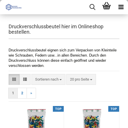
Druckverschlussbeutel hier im Onlineshop
bestellen.
Druckverschlussbeutel eignen sich zum Verpacken von Kleinteile
wie Schrauben, Federn usw...in allen Bereichen. Durch den
Druckverschluss können diese einfach geöffnet und wieder
verschlossen werden.
Sortieren nach
pro Seite
Sortieren nach
20 pro Seite
1
2
»
TOP
TOP