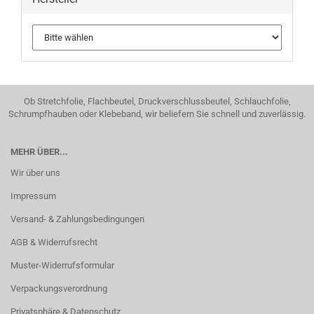
Ob Stretchfolie, Flachbeutel, Druckverschlussbeutel, Schlauchfolie,
Schrumpfhauben oder Klebeband, wir beliefern Sie schnell und zuverlässig.
MEHR ÜBER...
Wir über uns
Impressum
Versand- & Zahlungsbedingungen
AGB & Widerrufsrecht
Muster-Widerrufsformular
Verpackungsverordnung
Privatsphäre & Datenschutz