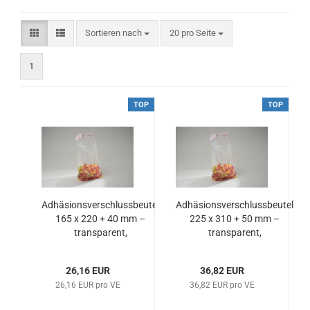
Sortieren nach
pro Seite
Sortieren nach
20 pro Seite
1
TOP
TOP
Adhäsionsverschlussbeutel
Adhäsionsverschlussbeutel
165 x 220 + 40 mm –
225 x 310 + 50 mm –
transparent,
transparent,
lebensmittelecht & robust
lebensmittelecht & robust
26,16 EUR
36,82 EUR
26,16 EUR pro VE
36,82 EUR pro VE