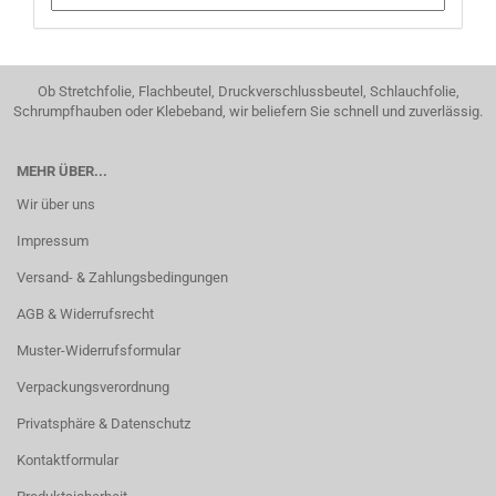
Ob Stretchfolie, Flachbeutel, Druckverschlussbeutel, Schlauchfolie,
Schrumpfhauben oder Klebeband, wir beliefern Sie schnell und zuverlässig.
MEHR ÜBER...
Wir über uns
Impressum
Versand- & Zahlungsbedingungen
AGB & Widerrufsrecht
Muster-Widerrufsformular
Verpackungsverordnung
Privatsphäre & Datenschutz
Kontaktformular