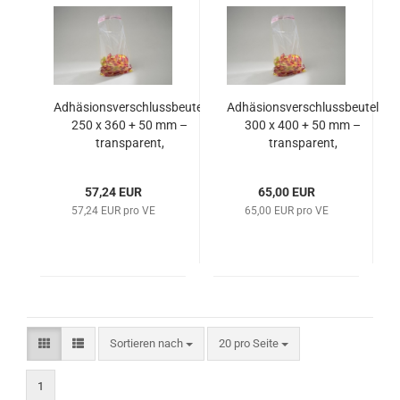
Adhäsionsverschlussbeutel
Adhäsionsverschlussbeutel
250 x 360 + 50 mm –
300 x 400 + 50 mm –
transparent,
transparent,
lebensmittelecht & extra
lebensmittelecht & robust
stark
57,24 EUR
65,00 EUR
57,24 EUR pro VE
65,00 EUR pro VE
Sortieren nach
pro Seite
Sortieren nach
20 pro Seite
1