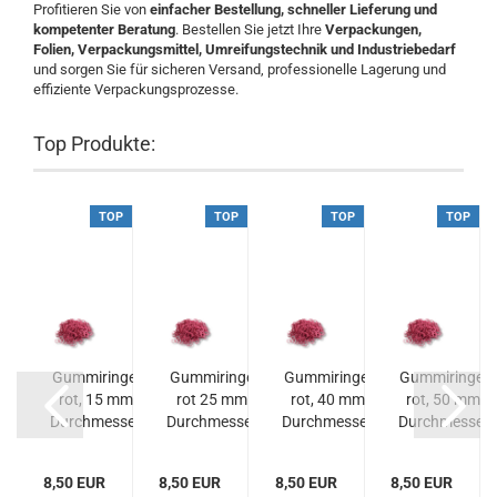
Profitieren Sie von
einfacher Bestellung, schneller Lieferung und
kompetenter Beratung
. Bestellen Sie jetzt Ihre
Verpackungen,
Folien, Verpackungsmittel, Umreifungstechnik und Industriebedarf
und sorgen Sie für sicheren Versand, professionelle Lagerung und
effiziente Verpackungsprozesse.
Top Produkte:
P
TOP
TOP
TOP
TOP
r
Gummiringe,
Gummiringe
Gummiringe,
Gummiringe,
bare
rot, 15 mm
rot 25 mm
rot, 40 mm
rot, 50 mm
 4m x
Durchmesser
Durchmesser
Durchmesser
Durchmesser
..
8,50 EUR
8,50 EUR
8,50 EUR
8,50 EUR