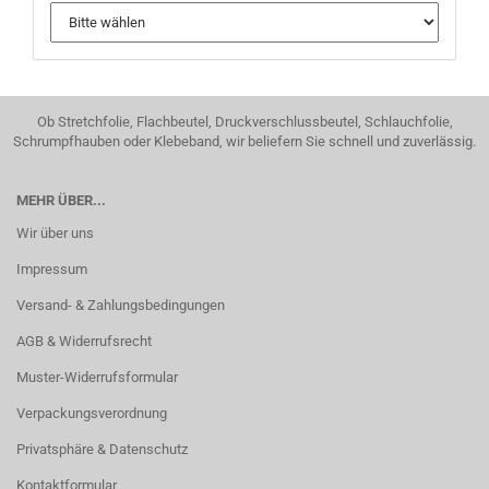
Ob Stretchfolie, Flachbeutel, Druckverschlussbeutel, Schlauchfolie,
Schrumpfhauben oder Klebeband, wir beliefern Sie schnell und zuverlässig.
MEHR ÜBER...
Wir über uns
Impressum
Versand- & Zahlungsbedingungen
AGB & Widerrufsrecht
Muster-Widerrufsformular
Verpackungsverordnung
Privatsphäre & Datenschutz
Kontaktformular