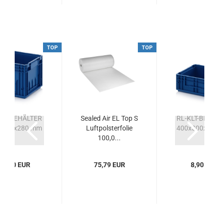
TOP
TOP
KLT-BEHÄLTER
Sealed Air EL Top S
RL-KLT-BEHÄ
x300x280 mm
Luftpolsterfolie
400x300x14
100,0...
15,50 EUR
75,79 EUR
8,90 EUR