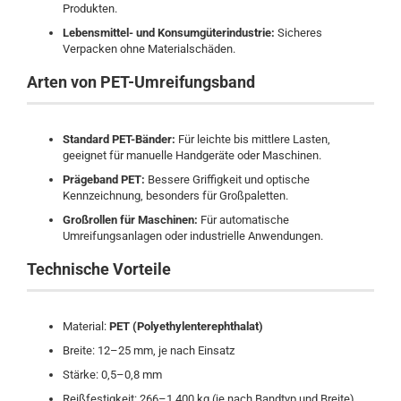
Produkten.
Lebensmittel- und Konsumgüterindustrie:
Sicheres
Verpacken ohne Materialschäden.
Arten von PET-Umreifungsband
Standard PET-Bänder:
Für leichte bis mittlere Lasten,
geeignet für manuelle Handgeräte oder Maschinen.
Prägeband PET:
Bessere Griffigkeit und optische
Kennzeichnung, besonders für Großpaletten.
Großrollen für Maschinen:
Für automatische
Umreifungsanlagen oder industrielle Anwendungen.
Technische Vorteile
Material:
PET (Polyethylenterephthalat)
Breite: 12–25 mm, je nach Einsatz
Stärke: 0,5–0,8 mm
Reißfestigkeit: 266–1.400 kg (je nach Bandtyp und Breite)