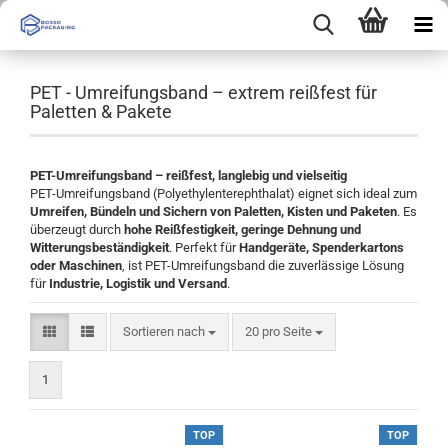
PET - Umreifungsband – extrem reißfest für
Paletten & Pakete
PET-Umreifungsband – reißfest, langlebig und vielseitig
PET-Umreifungsband (Polyethylenterephthalat) eignet sich ideal zum
Umreifen, Bündeln und Sichern von Paletten, Kisten und Paketen
. Es
überzeugt durch
hohe Reißfestigkeit, geringe Dehnung und
Witterungsbeständigkeit
. Perfekt für
Handgeräte, Spenderkartons
oder Maschinen
, ist PET-Umreifungsband die zuverlässige Lösung
für
Industrie, Logistik und Versand
.
Sortieren nach
pro Seite
Sortieren nach
20 pro Seite
1
TOP
TOP