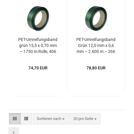
PET-Umreifungsband
PET-Umreifungsband
grün 15,5 x 0,70 mm
Grün 12,0 mm x 0,6
– 1750 m Rolle, 406
mm – 2.600 m – 266
mm Kern, 440 kg
kg
Reißfestigkeit
74,70 EUR
78,80 EUR
Sortieren nach
pro Seite
Sortieren nach
20 pro Seite
1