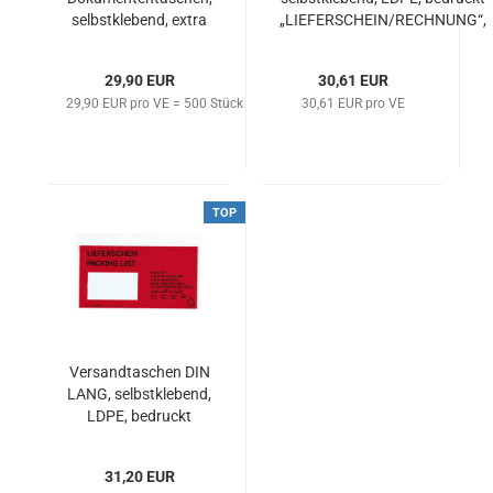
selbstklebend, extra
„LIEFERSCHEIN/RECHNUNG“,
stark, 500 Stück, mit
1.000 Stück
Druck „Lieferschein-
29,90 EUR
30,61 EUR
Rechnung / Packing
29,90 EUR pro VE = 500 Stück
30,61 EUR pro VE
List — Invoice“
TOP
Versandtaschen DIN
LANG, selbstklebend,
LDPE, bedruckt
„LIEFERSCHEIN“,
1.000 Stück
31,20 EUR