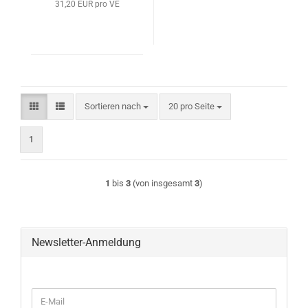
31,20 EUR pro VE
Sortieren nach
pro Seite
Sortieren nach
20 pro Seite
1
1
bis
3
(von insgesamt
3
)
Newsletter-Anmeldung
WEITER
E-
ZUR