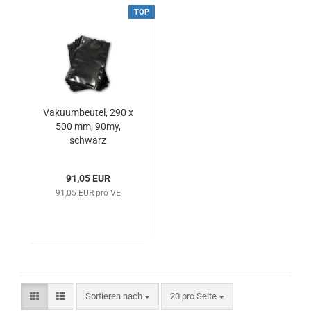
TOP
Vakuumbeutel, 290 x
500 mm, 90my,
schwarz
91,05 EUR
91,05 EUR pro VE
Sortieren nach
pro Seite
Sortieren nach
20 pro Seite