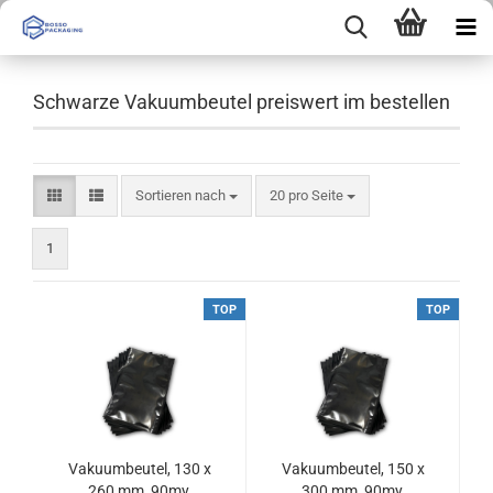
Schwarze Vakuumbeutel preiswert im bestellen
Sortieren nach
pro Seite
Sortieren nach
20 pro Seite
1
TOP
TOP
Vakuumbeutel, 130 x
Vakuumbeutel, 150 x
260 mm, 90my,
300 mm, 90my,