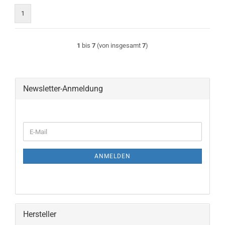
1
1
bis
7
(von insgesamt
7
)
Newsletter-Anmeldung
WEITER
E-
ZUR
Mail
NEWSLETTER-
ANMELDUNG
ANMELDEN
Hersteller