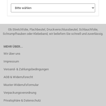
Ob Stretchfolie, Flachbeutel, Druckverschlussbeutel, Schlauchfolie,
Schrumpfhauben oder Klebeband, wir beliefern Sie schnell und zuverlässig.
MEHR ÜBER...
Wir über uns
Impressum
Versand- & Zahlungsbedingungen
AGB & Widerrufsrecht
Muster-Widerrufsformular
Verpackungsverordnung
Privatsphäre & Datenschutz