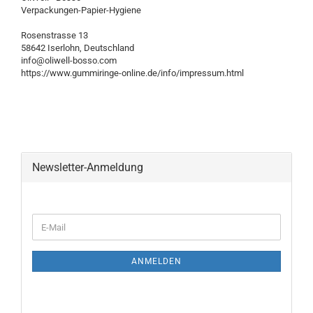
Verpackungen-Papier-Hygiene
Rosenstrasse 13
58642 Iserlohn, Deutschland
info@oliwell-bosso.com
https://www.gummiringe-online.de/info/impressum.html
Newsletter-Anmeldung
WEITER
E-
ZUR
Mail
NEWSLETTER-
ANMELDUNG
ANMELDEN