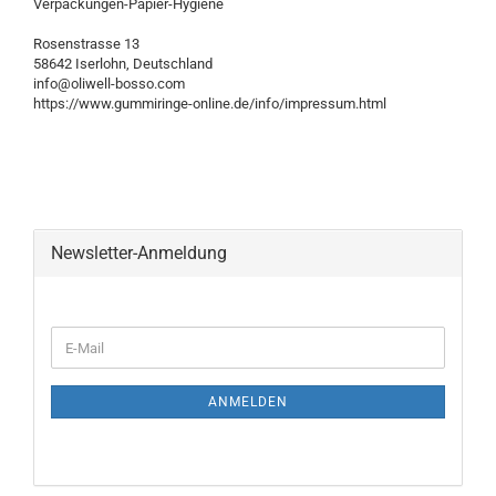
Verpackungen-Papier-Hygiene
Rosenstrasse 13
58642 Iserlohn, Deutschland
info@oliwell-bosso.com
https://www.gummiringe-online.de/info/impressum.html
Newsletter-Anmeldung
WEITER
E-
ZUR
Mail
NEWSLETTER-
ANMELDUNG
ANMELDEN