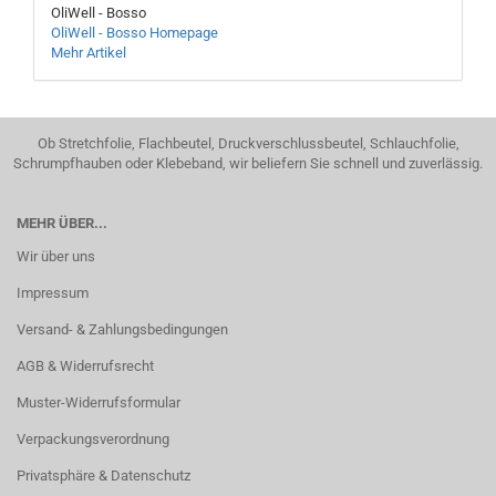
OliWell - Bosso
OliWell - Bosso Homepage
Mehr Artikel
Ob Stretchfolie, Flachbeutel, Druckverschlussbeutel, Schlauchfolie,
Schrumpfhauben oder Klebeband, wir beliefern Sie schnell und zuverlässig.
MEHR ÜBER...
Wir über uns
Impressum
Versand- & Zahlungsbedingungen
AGB & Widerrufsrecht
Muster-Widerrufsformular
Verpackungsverordnung
Privatsphäre & Datenschutz