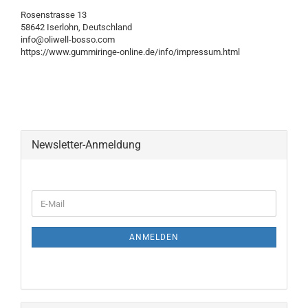
Rosenstrasse 13
58642 Iserlohn, Deutschland
info@oliwell-bosso.com
https://www.gummiringe-online.de/info/impressum.html
Newsletter-Anmeldung
WEITER
E-
ZUR
Mail
NEWSLETTER-
ANMELDUNG
ANMELDEN